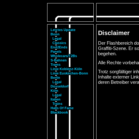
Letztes Update
Disclaimer
Bonn
Legal
Der Flashbereich do
Classics
End2Ends
Graffiti-Szene. Er so
Panels
begehen.
Wholecars/T2Bs
S-Bahnen
Alle Rechte vorbehal
Trams
Linie Koblenz-Köln
Trotz sorgfältiger in
Linie Euskirchen-Bonn
Inhalte externer Link
Berlin
deren Betreiber vera
Legal
Düsseldorf
Köln
Legal
Italien
Trains
Halls Of Fame
Blackbook